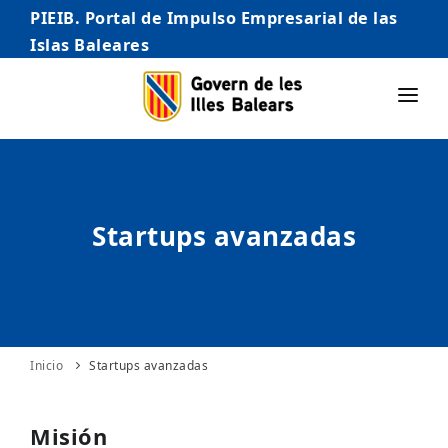
PIEIB. Portal de Impulso Empresarial de las
Islas Baleares
INICIO
EMPRESAS
Startups avanzadas
AUTÓNOMO/AUTÓNOMA
EMPRENDEDORES
COMERCIO
INTERNACIONALIZACIÓN
Inicio
Startups avanzadas
STARTUPS AVANZADAS
Misión