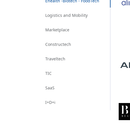
Ehealth -Biotech - FoodTech
Logistics and Mobility
Marketplace
Constructech
Traveltech
TIC
SaaS
I+D+i