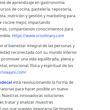
line de aprendizaje en gastronomía
rsos de cocina, pastelería, repostería,
ista, nutrición y gestión y marketing para
 cocine mejor, impactando
sonas, compartiendo conocimientos para
enible.
https://www.scoolinary.com
el bienestar integral de las personas y
ciedad reconectada con su mundo interior
r promover una vida equilibrada, plena y
al, emocional, física y espiritual de los
://viaayni.com/
odecal
está revolucionando la forma de
ratorias para hacer posible un nuevo
n. Nuestras innovadoras soluciones
, tratar y analizar muestras
cil uso que pueden integrarse fácilmente