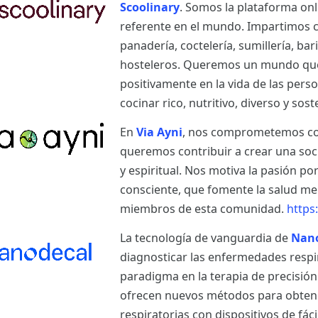
Scoolinary
. Somos la plataforma on
referente en el mundo. Impartimos cu
panadería, coctelería, sumillería, bar
hosteleros. Queremos un mundo que
positivamente en la vida de las per
cocinar rico, nutritivo, diverso y sost
En
Via Ayni
, nos comprometemos con 
queremos contribuir a crear una so
y espiritual. Nos motiva la pasión po
consciente, que fomente la salud ment
miembros de esta comunidad.
https
La tecnología de vanguardia de
Nan
diagnosticar las enfermedades respi
paradigma en la terapia de precisió
ofrecen nuevos métodos para obtener
respiratorias con dispositivos de fá