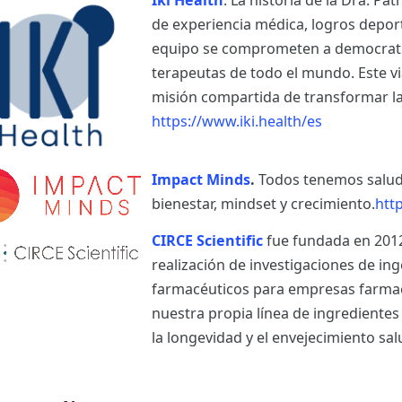
Iki Health
. La historia de la Dra. Pa
de experiencia médica, logros deporti
equipo se comprometen a democratiz
terapeutas de todo el mundo. Este vi
misión compartida de transformar la
https://www.iki.health/es
Impact Minds
.
Todos tenemos salud
bienestar, mindset y crecimiento.
htt
CIRCE Scientific
fue fundada en 2012
realización de investigaciones de in
farmacéuticos para empresas farma
nuestra propia línea de ingrediente
la longevidad y el envejecimiento sa