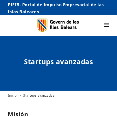
PIEIB. Portal de Impulso Empresarial de las
Islas Baleares
INICIO
EMPRESAS
Startups avanzadas
AUTÓNOMO/AUTÓNOMA
EMPRENDEDORES
COMERCIO
INTERNACIONALIZACIÓN
Inicio
Startups avanzadas
STARTUPS AVANZADAS
Misión