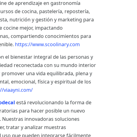
line de aprendizaje en gastronomía
rsos de cocina, pastelería, repostería,
ista, nutrición y gestión y marketing para
 cocine mejor, impactando
sonas, compartiendo conocimientos para
enible.
https://www.scoolinary.com
el bienestar integral de las personas y
ciedad reconectada con su mundo interior
r promover una vida equilibrada, plena y
al, emocional, física y espiritual de los
://viaayni.com/
odecal
está revolucionando la forma de
ratorias para hacer posible un nuevo
n. Nuestras innovadoras soluciones
, tratar y analizar muestras
cil uso que pueden integrarse fácilmente