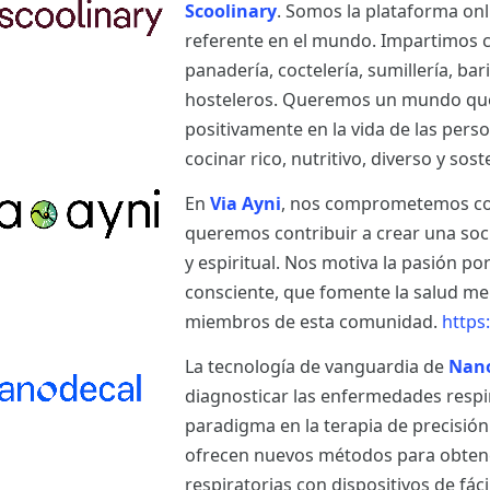
Scoolinary
. Somos la plataforma on
referente en el mundo. Impartimos cu
panadería, coctelería, sumillería, bar
hosteleros. Queremos un mundo que
positivamente en la vida de las per
cocinar rico, nutritivo, diverso y sost
En
Via Ayni
, nos comprometemos con 
queremos contribuir a crear una so
y espiritual. Nos motiva la pasión po
consciente, que fomente la salud ment
miembros de esta comunidad.
https
La tecnología de vanguardia de
Nan
diagnosticar las enfermedades respi
paradigma en la terapia de precisió
ofrecen nuevos métodos para obtener
respiratorias con dispositivos de fá