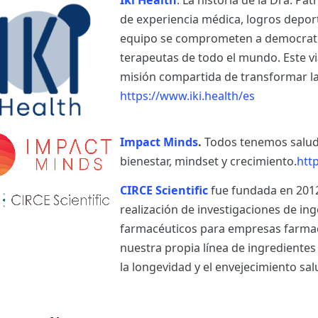
Iki Health
. La historia de la Dra. Pa
de experiencia médica, logros deporti
equipo se comprometen a democratiz
terapeutas de todo el mundo. Este vi
misión compartida de transformar la
https://www.iki.health/es
Impact Minds
.
Todos tenemos salud
bienestar, mindset y crecimiento.
htt
CIRCE Scientific
fue fundada en 2012
realización de investigaciones de in
farmacéuticos para empresas farma
nuestra propia línea de ingrediente
la longevidad y el envejecimiento sa