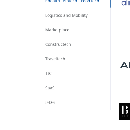
Ehealth -Biotech - FoodTech
Logistics and Mobility
Marketplace
Constructech
Traveltech
TIC
SaaS
I+D+i