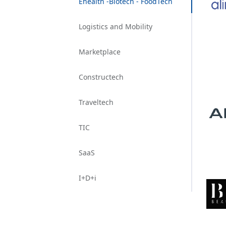
Ehealth -Biotech - FoodTech
Logistics and Mobility
Marketplace
Constructech
Traveltech
TIC
SaaS
I+D+i