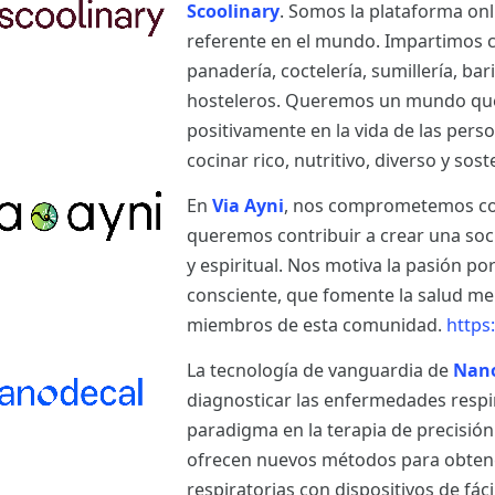
Scoolinary
. Somos la plataforma on
referente en el mundo. Impartimos cu
panadería, coctelería, sumillería, bar
hosteleros. Queremos un mundo que
positivamente en la vida de las per
cocinar rico, nutritivo, diverso y sost
En
Via Ayni
, nos comprometemos con 
queremos contribuir a crear una so
y espiritual. Nos motiva la pasión po
consciente, que fomente la salud ment
miembros de esta comunidad.
https
La tecnología de vanguardia de
Nan
diagnosticar las enfermedades respi
paradigma en la terapia de precisió
ofrecen nuevos métodos para obtener
respiratorias con dispositivos de fá