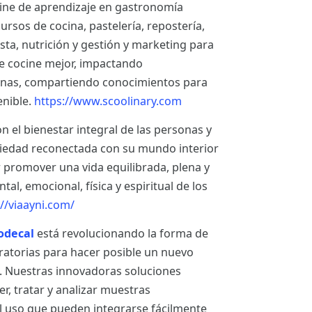
line de aprendizaje en gastronomía
rsos de cocina, pastelería, repostería,
ista, nutrición y gestión y marketing para
 cocine mejor, impactando
sonas, compartiendo conocimientos para
enible.
https://www.scoolinary.com
el bienestar integral de las personas y
ciedad reconectada con su mundo interior
r promover una vida equilibrada, plena y
al, emocional, física y espiritual de los
://viaayni.com/
odecal
está revolucionando la forma de
ratorias para hacer posible un nuevo
n. Nuestras innovadoras soluciones
, tratar y analizar muestras
cil uso que pueden integrarse fácilmente