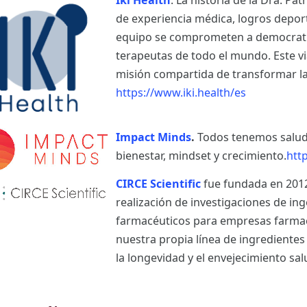
Iki Health
. La historia de la Dra. Pa
de experiencia médica, logros deporti
equipo se comprometen a democratiz
terapeutas de todo el mundo. Este vi
misión compartida de transformar la
https://www.iki.health/es
Impact Minds
.
Todos tenemos salud
bienestar, mindset y crecimiento.
htt
CIRCE Scientific
fue fundada en 2012
realización de investigaciones de in
farmacéuticos para empresas farma
nuestra propia línea de ingrediente
la longevidad y el envejecimiento sa