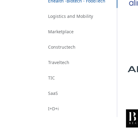
Ehealth -Biotech - FoodTech
Logistics and Mobility
Marketplace
Constructech
Traveltech
TIC
SaaS
I+D+i