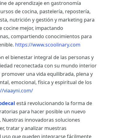
line de aprendizaje en gastronomía
rsos de cocina, pastelería, repostería,
ista, nutrición y gestión y marketing para
 cocine mejor, impactando
sonas, compartiendo conocimientos para
enible.
https://www.scoolinary.com
el bienestar integral de las personas y
ciedad reconectada con su mundo interior
r promover una vida equilibrada, plena y
al, emocional, física y espiritual de los
://viaayni.com/
odecal
está revolucionando la forma de
ratorias para hacer posible un nuevo
n. Nuestras innovadoras soluciones
, tratar y analizar muestras
cil uso que pueden integrarse fácilmente