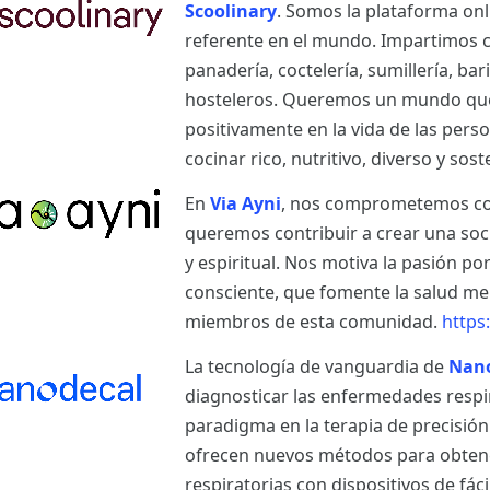
Scoolinary
. Somos la plataforma on
referente en el mundo. Impartimos cu
panadería, coctelería, sumillería, bar
hosteleros. Queremos un mundo que
positivamente en la vida de las per
cocinar rico, nutritivo, diverso y sost
En
Via Ayni
, nos comprometemos con 
queremos contribuir a crear una so
y espiritual. Nos motiva la pasión po
consciente, que fomente la salud ment
miembros de esta comunidad.
https
La tecnología de vanguardia de
Nan
diagnosticar las enfermedades respi
paradigma en la terapia de precisió
ofrecen nuevos métodos para obtener
respiratorias con dispositivos de fá