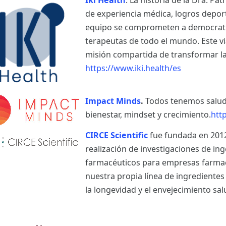
Iki Health
. La historia de la Dra. Pa
de experiencia médica, logros deporti
equipo se comprometen a democratiz
terapeutas de todo el mundo. Este vi
misión compartida de transformar la
https://www.iki.health/es
Impact Minds
.
Todos tenemos salud
bienestar, mindset y crecimiento.
htt
CIRCE Scientific
fue fundada en 2012
realización de investigaciones de in
farmacéuticos para empresas farma
nuestra propia línea de ingrediente
la longevidad y el envejecimiento sa