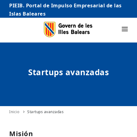
PIEIB. Portal de Impulso Empresarial de las
Islas Baleares
INICIO
EMPRESAS
Startups avanzadas
AUTÓNOMO/AUTÓNOMA
EMPRENDEDORES
COMERCIO
INTERNACIONALIZACIÓN
Inicio
Startups avanzadas
STARTUPS AVANZADAS
Misión