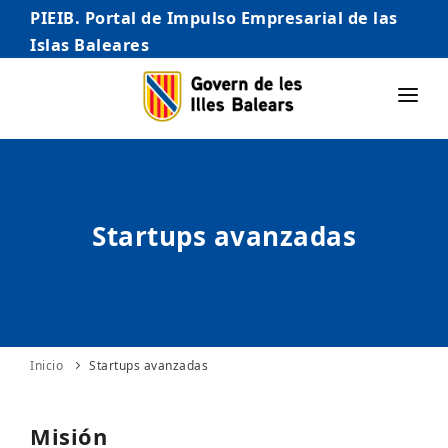
PIEIB. Portal de Impulso Empresarial de las
Islas Baleares
INICIO
EMPRESAS
Startups avanzadas
AUTÓNOMO/AUTÓNOMA
EMPRENDEDORES
COMERCIO
INTERNACIONALIZACIÓN
Inicio
Startups avanzadas
STARTUPS AVANZADAS
Misión