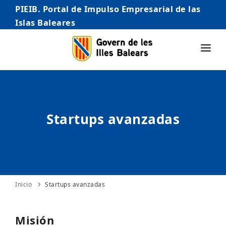
PIEIB. Portal de Impulso Empresarial de las
Islas Baleares
INICIO
EMPRESAS
Startups avanzadas
AUTÓNOMO/AUTÓNOMA
EMPRENDEDORES
COMERCIO
INTERNACIONALIZACIÓN
Inicio
Startups avanzadas
STARTUPS AVANZADAS
Misión