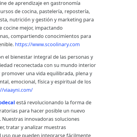
line de aprendizaje en gastronomía
rsos de cocina, pastelería, repostería,
ista, nutrición y gestión y marketing para
 cocine mejor, impactando
sonas, compartiendo conocimientos para
enible.
https://www.scoolinary.com
el bienestar integral de las personas y
ciedad reconectada con su mundo interior
r promover una vida equilibrada, plena y
al, emocional, física y espiritual de los
://viaayni.com/
odecal
está revolucionando la forma de
ratorias para hacer posible un nuevo
n. Nuestras innovadoras soluciones
, tratar y analizar muestras
cil uso que pueden integrarse fácilmente