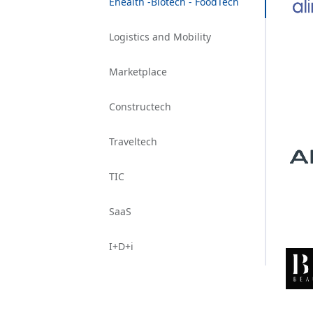
Ehealth -Biotech - FoodTech
Logistics and Mobility
Marketplace
Constructech
Traveltech
TIC
SaaS
I+D+i