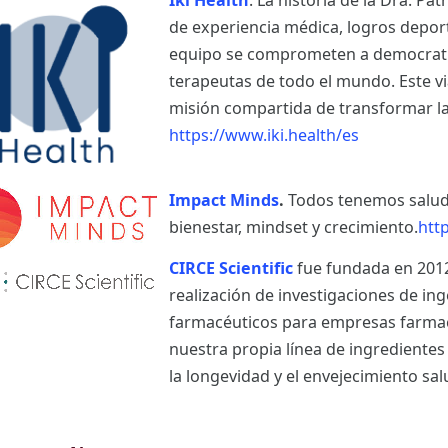
Iki Health
. La historia de la Dra. Pa
de experiencia médica, logros deporti
equipo se comprometen a democratiz
terapeutas de todo el mundo. Este vi
misión compartida de transformar la
https://www.iki.health/es
Impact Minds
.
Todos tenemos salud
bienestar, mindset y crecimiento.
htt
CIRCE Scientific
fue fundada en 2012
realización de investigaciones de in
farmacéuticos para empresas farma
nuestra propia línea de ingrediente
la longevidad y el envejecimiento sa