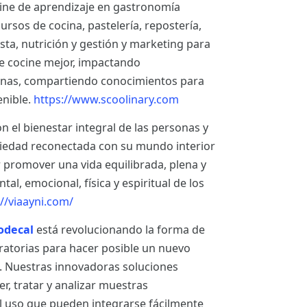
line de aprendizaje en gastronomía
rsos de cocina, pastelería, repostería,
ista, nutrición y gestión y marketing para
 cocine mejor, impactando
sonas, compartiendo conocimientos para
enible.
https://www.scoolinary.com
el bienestar integral de las personas y
ciedad reconectada con su mundo interior
r promover una vida equilibrada, plena y
al, emocional, física y espiritual de los
://viaayni.com/
odecal
está revolucionando la forma de
ratorias para hacer posible un nuevo
n. Nuestras innovadoras soluciones
, tratar y analizar muestras
cil uso que pueden integrarse fácilmente