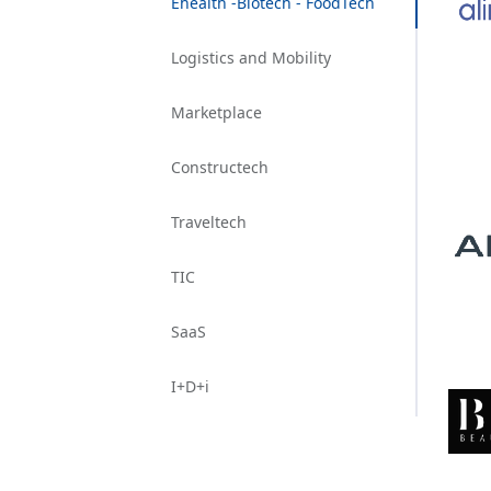
Ehealth -Biotech - FoodTech
Logistics and Mobility
Marketplace
Constructech
Traveltech
TIC
SaaS
I+D+i