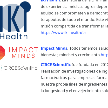
Iki Health
. La historia de la Dra. Pa
de experiencia médica, logros deporti
equipo se comprometen a democratiz
terapeutas de todo el mundo. Este vi
misión compartida de transformar la
https://www.iki.health/es
Impact Minds
.
Todos tenemos salud
bienestar, mindset y crecimiento.
htt
CIRCE Scientific
fue fundada en 2012
realización de investigaciones de in
farmacéuticos para empresas farma
nuestra propia línea de ingrediente
la longevidad y el envejecimiento sa