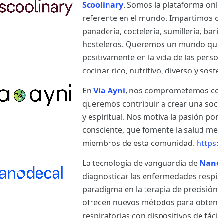
Scoolinary
. Somos la plataforma on
referente en el mundo. Impartimos cu
panadería, coctelería, sumillería, bar
hosteleros. Queremos un mundo que
positivamente en la vida de las per
cocinar rico, nutritivo, diverso y sost
En
Via Ayni
, nos comprometemos con 
queremos contribuir a crear una so
y espiritual. Nos motiva la pasión po
consciente, que fomente la salud ment
miembros de esta comunidad.
https
La tecnología de vanguardia de
Nan
diagnosticar las enfermedades respi
paradigma en la terapia de precisió
ofrecen nuevos métodos para obtener
respiratorias con dispositivos de fá