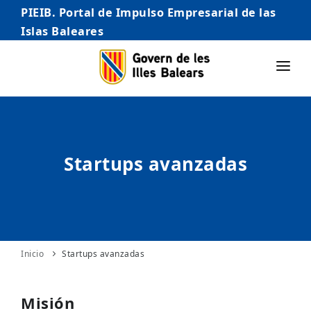
PIEIB. Portal de Impulso Empresarial de las
Islas Baleares
INICIO
EMPRESAS
Startups avanzadas
AUTÓNOMO/AUTÓNOMA
EMPRENDEDORES
COMERCIO
INTERNACIONALIZACIÓN
Inicio
Startups avanzadas
STARTUPS AVANZADAS
Misión