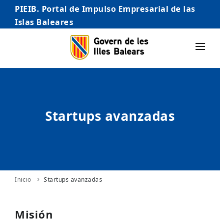
PIEIB. Portal de Impulso Empresarial de las
Islas Baleares
INICIO
EMPRESAS
Startups avanzadas
AUTÓNOMO/AUTÓNOMA
EMPRENDEDORES
COMERCIO
INTERNACIONALIZACIÓN
Inicio
Startups avanzadas
STARTUPS AVANZADAS
Misión