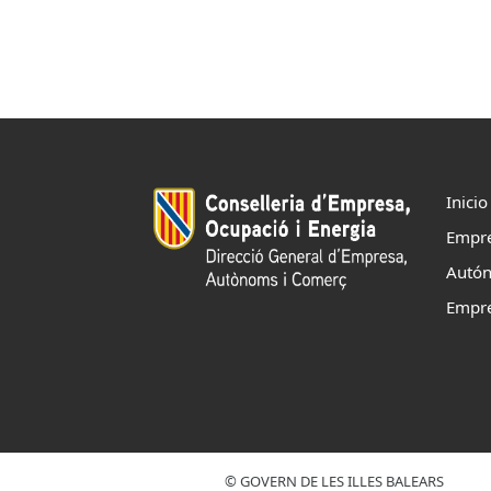
ES
CAT
Inicio
Empr
Autó
Empr
© GOVERN DE LES ILLES BALEARS