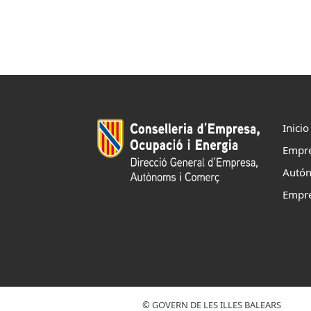
ES
CAT
Inicio
Empr
Autó
Empr
© GOVERN DE LES ILLES BALEARS