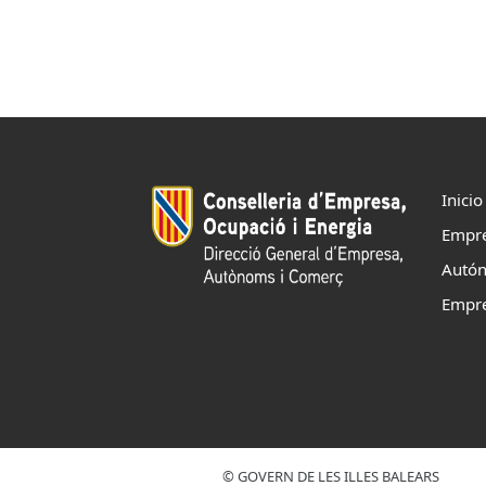
ES
CAT
Inicio
Empr
Autó
Empr
© GOVERN DE LES ILLES BALEARS