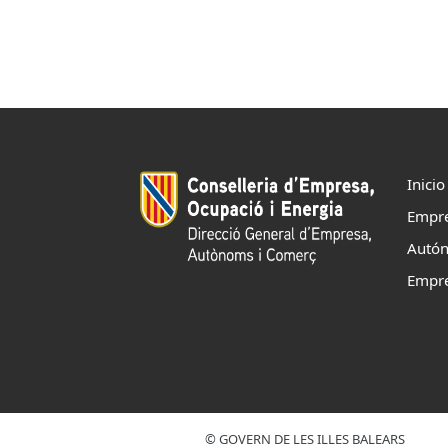
ES
CAT
Inicio
Empr
Autó
Empr
© GOVERN DE LES ILLES BALEARS