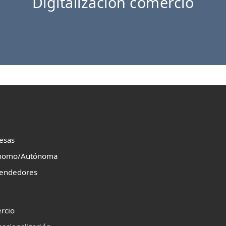
Digitalización comercio
esas
nomo/Autónoma
endedores
rcio