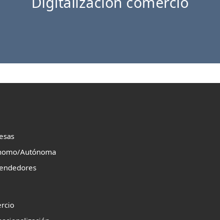
Digitalización comercio
esas
nomo/Autónoma
endedores
rcio