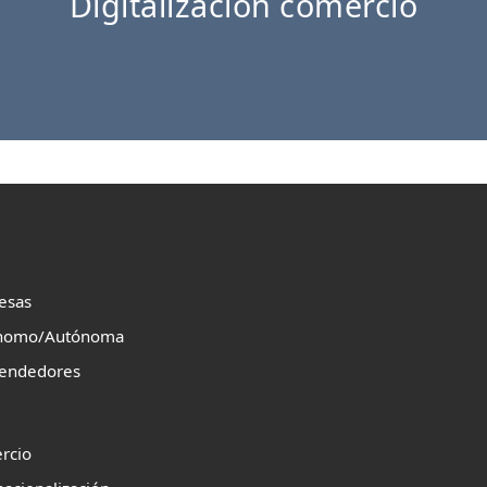
Digitalización comercio
esas
nomo/Autónoma
endedores
rcio