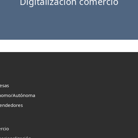
Digitalización comercio
esas
nomo/Autónoma
endedores
rcio