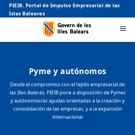
PIEIB. Portal de Impulso Empresarial de las
Islas Baleares
INICIO
EMPRESAS
Pyme y autónomos
AUTÓNOMO/AUTÓNOMA
EMPRENDEDORES
Desde el compromiso con el tejido empresarial de
las Illes Baleras, PIEIB pone a disposición de Pymes
COMERCIO
y autónomos/as ayudas orientadas a la creación y
INTERNACIONALIZACIÓN
consolidación de las empresas, y a la expansión
internacional
STARTUPS AVANZADAS