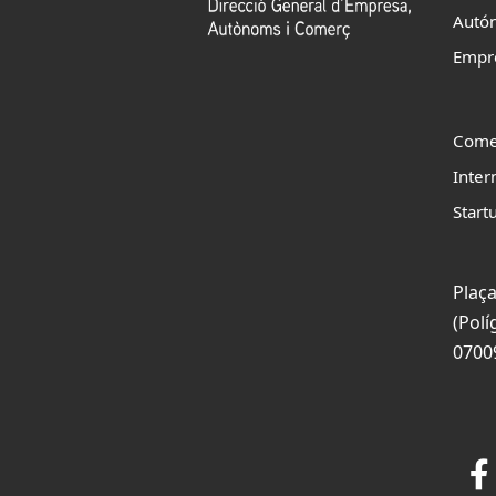
Autó
Empr
Come
Inter
Start
Plaça
(Polí
0700