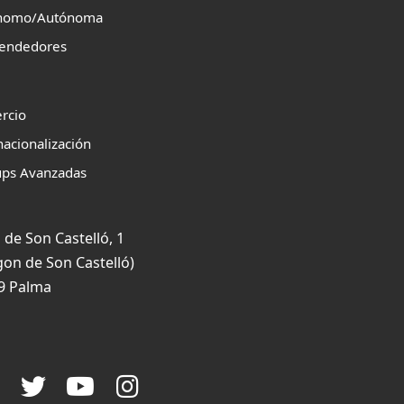
nomo/Autónoma
endedores
rcio
nacionalización
ups Avanzadas
 de Son Castelló, 1
gon de Son Castelló)
9 Palma