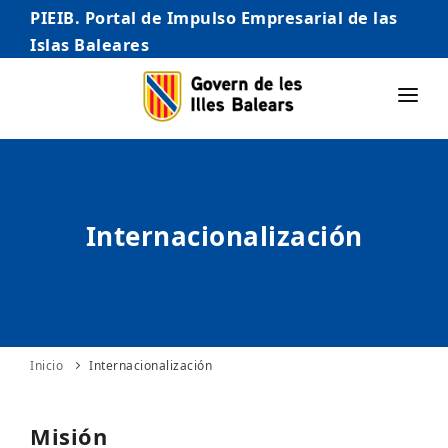
PIEIB. Portal de Impulso Empresarial de las
Islas Baleares
INICIO
EMPRESAS
Internacionalización
AUTÓNOMO/AUTÓNOMA
EMPRENDEDORES
COMERCIO
INTERNACIONALIZACIÓN
Inicio
Internacionalización
STARTUPS AVANZADAS
Misión