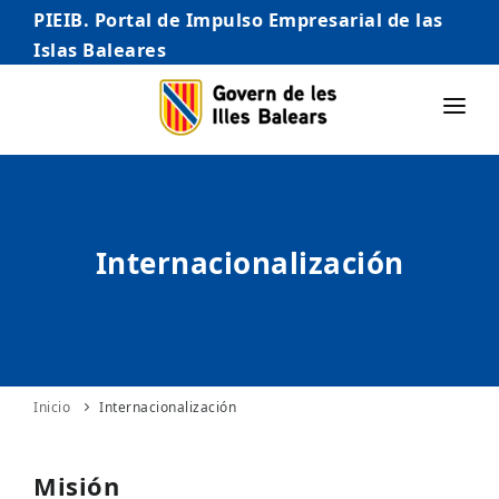
PIEIB. Portal de Impulso Empresarial de las
Islas Baleares
INICIO
EMPRESAS
Internacionalización
AUTÓNOMO/AUTÓNOMA
EMPRENDEDORES
COMERCIO
INTERNACIONALIZACIÓN
Inicio
Internacionalización
STARTUPS AVANZADAS
Misión