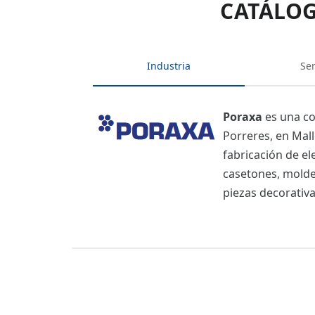
CATÁLOG
Industria
Ser
Poraxa
es una co
Porreres, en Mall
fabricación de el
casetones, moldes
piezas decorativa