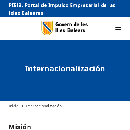
PIEIB. Portal de Impulso Empresarial de las
Islas Baleares
INICIO
EMPRESAS
Internacionalización
AUTÓNOMO/AUTÓNOMA
EMPRENDEDORES
COMERCIO
INTERNACIONALIZACIÓN
Inicio
Internacionalización
STARTUPS AVANZADAS
Misión