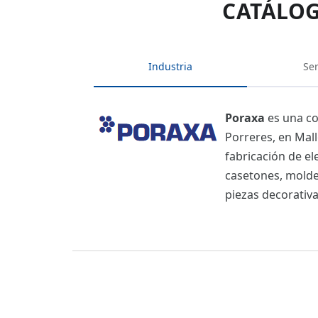
CATÁLOG
Industria
Ser
Poraxa
es una co
Porreres, en Mall
fabricación de el
casetones, moldes
piezas decorativa