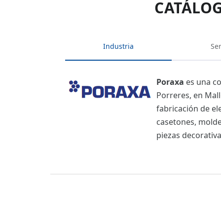
CATÁLOG
Industria
Ser
Poraxa
es una co
Porreres, en Mall
fabricación de el
casetones, moldes
piezas decorativa