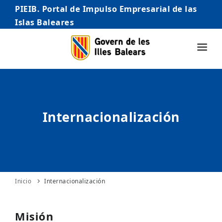
PIEIB. Portal de Impulso Empresarial de las
Islas Baleares
INICIO
EMPRESAS
Internacionalización
AUTÓNOMO/AUTÓNOMA
EMPRENDEDORES
COMERCIO
INTERNACIONALIZACIÓN
Inicio
Internacionalización
STARTUPS AVANZADAS
Misión