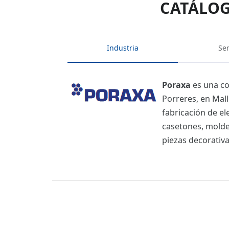
CATÁLOG
Industria
Ser
Poraxa
es una co
Porreres, en Mall
fabricación de el
casetones, moldes
piezas decorativa