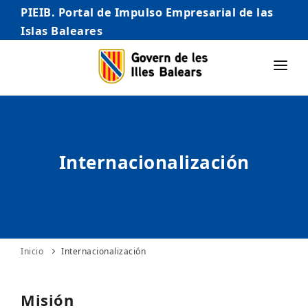
PIEIB. Portal de Impulso Empresarial de las
Islas Baleares
INICIO
EMPRESAS
Internacionalización
AUTÓNOMO/AUTÓNOMA
EMPRENDEDORES
COMERCIO
INTERNACIONALIZACIÓN
Inicio
Internacionalización
STARTUPS AVANZADAS
Misión