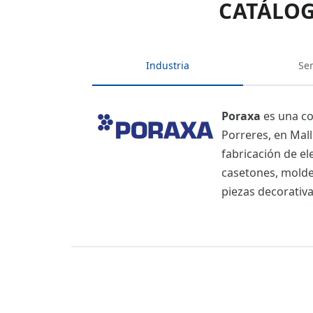
CATÁLOG
Industria
Ser
Poraxa
es una co
Porreres, en Mall
fabricación de el
casetones, moldes
piezas decorativa