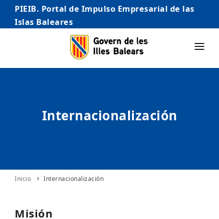
PIEIB. Portal de Impulso Empresarial de las
Islas Baleares
INICIO
EMPRESAS
Internacionalización
AUTÓNOMO/AUTÓNOMA
EMPRENDEDORES
COMERCIO
INTERNACIONALIZACIÓN
Inicio
Internacionalización
STARTUPS AVANZADAS
Misión