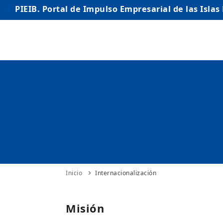
PIEIB. Portal de Impulso Empresarial de las Islas
INICIO
EMPRESAS
AUTÓNOMO/AUTÓNOMA
EMPRENDEDORES
COMERCIO
INTERNACIONALIZACIÓN
Inicio
Internacionalización
STARTUPS AVANZADAS
Misión