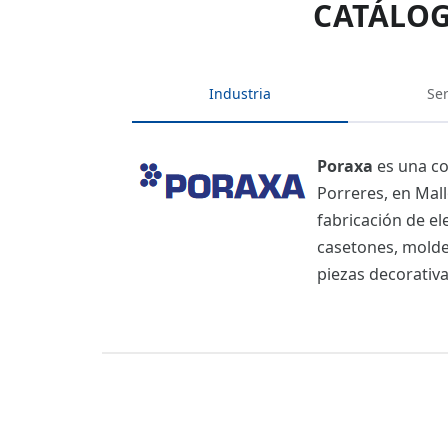
CATÁLOG
Industria
Ser
Poraxa
es una co
Porreres, en Mall
fabricación de el
casetones, moldes
piezas decorativa