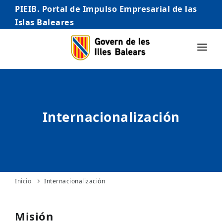
PIEIB. Portal de Impulso Empresarial de las
Islas Baleares
INICIO
EMPRESAS
Internacionalización
AUTÓNOMO/AUTÓNOMA
EMPRENDEDORES
COMERCIO
INTERNACIONALIZACIÓN
Inicio
Internacionalización
STARTUPS AVANZADAS
Misión