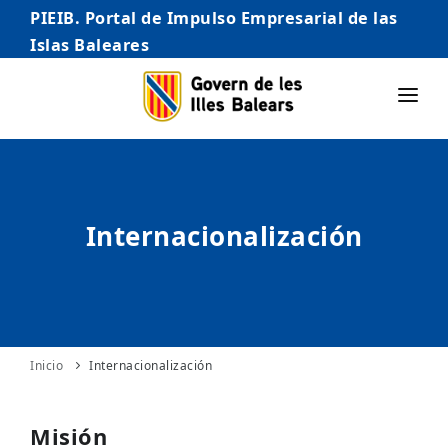
PIEIB. Portal de Impulso Empresarial de las
Islas Baleares
INICIO
EMPRESAS
Internacionalización
AUTÓNOMO/AUTÓNOMA
EMPRENDEDORES
COMERCIO
INTERNACIONALIZACIÓN
Inicio
Internacionalización
STARTUPS AVANZADAS
Misión