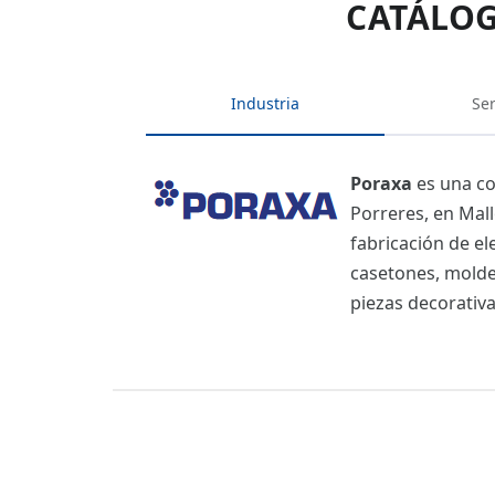
CATÁLOG
Industria
Ser
Poraxa
es una co
Porreres, en Mall
fabricación de el
casetones, moldes
piezas decorativa