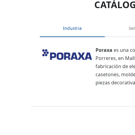
CATÁLOG
Industria
Ser
Poraxa
es una co
Porreres, en Mall
fabricación de el
casetones, moldes
piezas decorativa