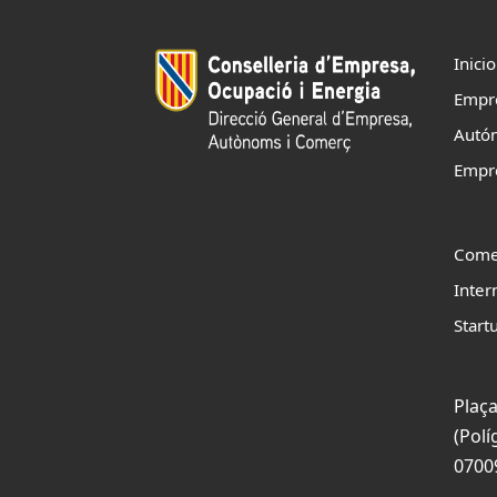
Inicio
Empr
Autó
Empr
Come
Inter
Start
Plaça
(Polí
0700