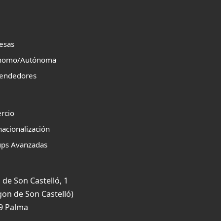
esas
nomo/Autónoma
endedores
rcio
nacionalización
ups Avanzadas
 de Son Castelló, 1
gon de Son Castelló)
9 Palma