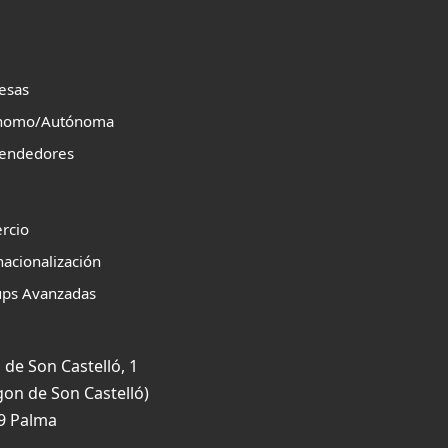
esas
nomo/Autónoma
endedores
rcio
nacionalización
ups Avanzadas
 de Son Castelló, 1
gon de Son Castelló)
9 Palma