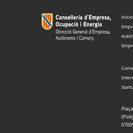
Inicio
Empr
Autó
Empr
Come
Inter
Start
Plaça
(Polí
0700