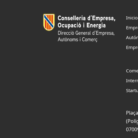
Inicio
Empr
Autó
Empr
Come
Inter
Start
Plaça
(Polí
0700