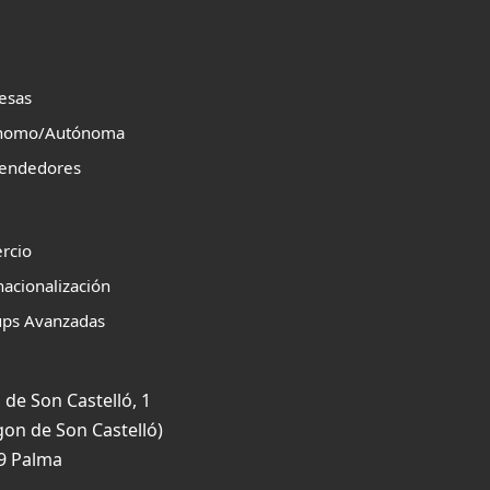
esas
nomo/Autónoma
endedores
rcio
nacionalización
ups Avanzadas
 de Son Castelló, 1
gon de Son Castelló)
9 Palma