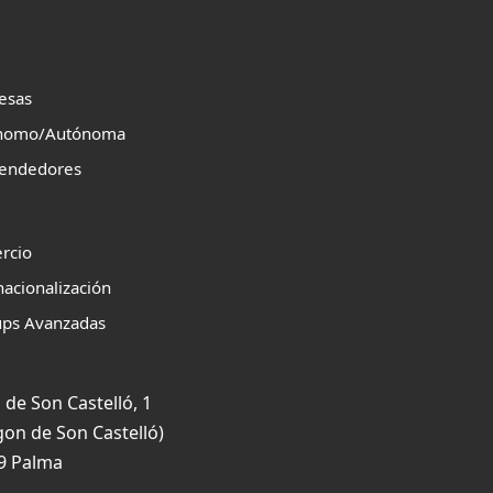
esas
nomo/Autónoma
endedores
rcio
nacionalización
ups Avanzadas
 de Son Castelló, 1
gon de Son Castelló)
9 Palma