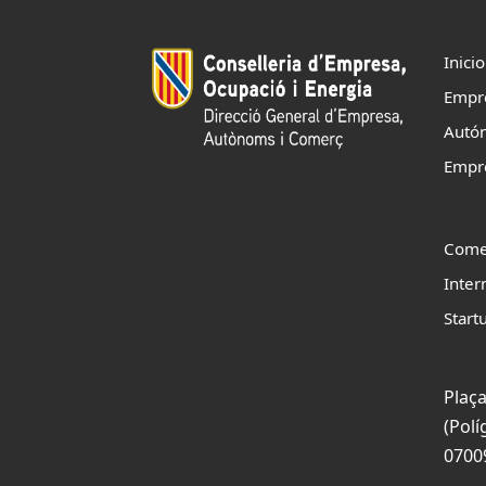
Inicio
Empr
Autó
Empr
Come
Inter
Start
Plaça
(Polí
0700