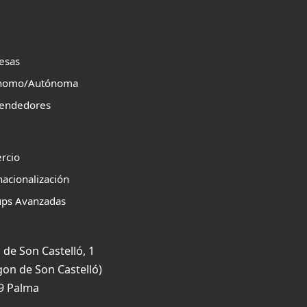
esas
nomo/Autónoma
endedores
rcio
nacionalización
ups Avanzadas
 de Son Castelló, 1
gon de Son Castelló)
9 Palma