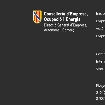
Inicio
Empr
Autó
Empr
Come
Inter
Start
Plaça
(Polí
0700