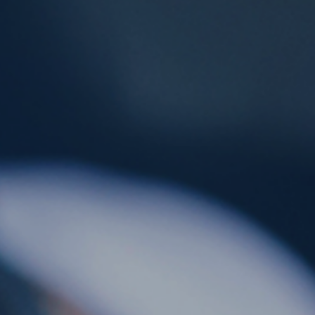
ES
CAT