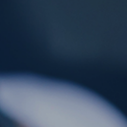
ES
CAT