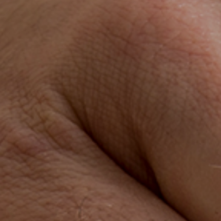
ES
CAT