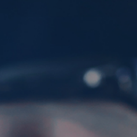
ES
CAT