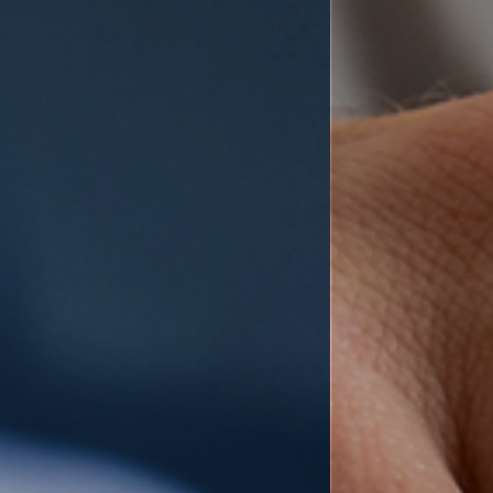
ES
CAT