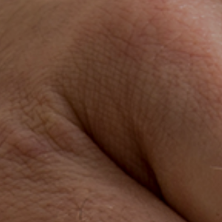
ES
CAT